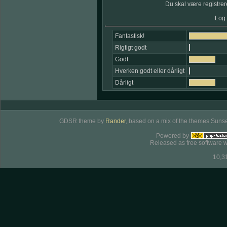
Du skal være registrere
Log 
Fantastisk!
Rigtigt godt
Godt
Hverken godt eller dårligt
Dårligt
GDSR theme by
Rander
, based on a mix of the themes Sunse
Powered by
Released as free software w
10,3