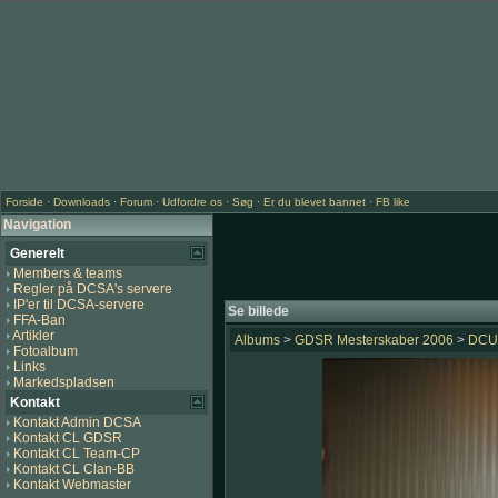
Forside
·
Downloads
·
Forum
·
Udfordre os
·
Søg
·
Er du blevet bannet
·
FB like
Navigation
Generelt
Members & teams
Regler på DCSA's servere
IP'er til DCSA-servere
Se billede
FFA-Ban
Artikler
Albums
>
GDSR Mesterskaber 2006
>
DCU
Fotoalbum
Links
Markedspladsen
Kontakt
Kontakt Admin DCSA
Kontakt CL GDSR
Kontakt CL Team-CP
Kontakt CL Clan-BB
Kontakt Webmaster