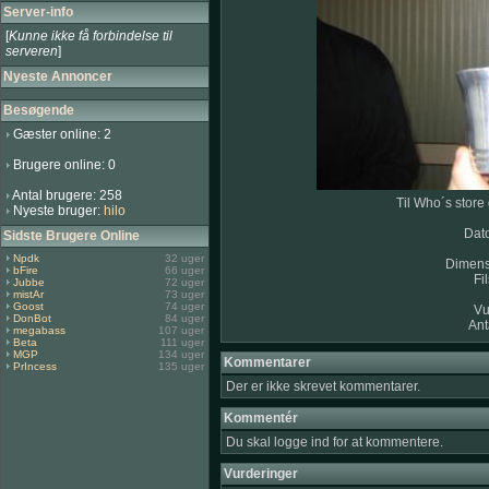
Server-info
[
Kunne ikke få forbindelse til
serveren
]
Nyeste Annoncer
Besøgende
Gæster online: 2
Brugere online: 0
Antal brugere: 258
Til Who´s store
Nyeste bruger:
hilo
Dato
Sidste Brugere Online
Npdk
32 uger
Dimensi
bFire
66 uger
Fi
Jubbe
72 uger
mistAr
73 uger
Goost
74 uger
Vu
DonBot
84 uger
Ant
megabass
107 uger
Beta
111 uger
MGP
134 uger
Kommentarer
PrIncess
135 uger
Der er ikke skrevet kommentarer.
Kommentér
Du skal logge ind for at kommentere.
Vurderinger