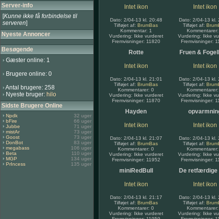
Server-info
Intet ikon
Intet ikon
[
Kunne ikke få forbindelse til
Dato: 2/04-13 kl. 20:48
Dato: 2/04-13 kl.
serveren
]
Tilføjet af:
BrumBas
Tilføjet af:
Brum
Kommentar: 1
Kommentarer:
Nyeste Annoncer
Vurdering: Ikke vurderet
Vurdering: Ikke vu
Fremvisninger: 11820
Fremvisninger: 
Besøgende
Rotte
Fruen & Fogel
Gæster online: 1
Intet ikon
Intet ikon
Brugere online: 0
Dato: 2/04-13 kl. 21:01
Dato: 2/04-13 kl.
Tilføjet af:
BrumBas
Tilføjet af:
Brum
Antal brugere: 258
Kommentarer: 0
Kommentarer:
Nyeste bruger:
hilo
Vurdering: Ikke vurderet
Vurdering: Ikke vu
Fremvisninger: 11870
Fremvisninger: 
Sidste Brugere Online
Hayden
opvarmnin
Npdk
32 uger
bFire
66 uger
Intet ikon
Intet ikon
Jubbe
71 uger
mistAr
73 uger
Goost
73 uger
Dato: 2/04-13 kl. 21:07
Dato: 2/04-13 kl.
DonBot
83 uger
Tilføjet af:
BrumBas
Tilføjet af:
Brum
megabass
106 uger
Kommentarer: 0
Kommentarer:
Beta
110 uger
Vurdering: Ikke vurderet
Vurdering: Ikke vu
MGP
134 uger
Fremvisninger: 11952
Fremvisninger: 
PrIncess
135 uger
miniRedBull
De retfærdige
Intet ikon
Intet ikon
Dato: 2/04-13 kl. 21:17
Dato: 2/04-13 kl.
Tilføjet af:
BrumBas
Tilføjet af:
Brum
Kommentarer: 0
Kommentarer:
Vurdering: Ikke vurderet
Vurdering: Ikke vu
Fremvisninger: 11959
Fremvisninger: 