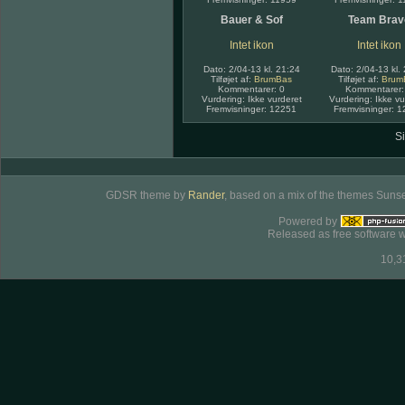
Bauer & Sof
Team Brav
Intet ikon
Intet ikon
Dato: 2/04-13 kl. 21:24
Dato: 2/04-13 kl.
Tilføjet af:
BrumBas
Tilføjet af:
Brum
Kommentarer: 0
Kommentarer:
Vurdering: Ikke vurderet
Vurdering: Ikke vu
Fremvisninger: 12251
Fremvisninger: 
Si
GDSR theme by
Rander
, based on a mix of the themes Sunse
Powered by
Released as free software w
10,3