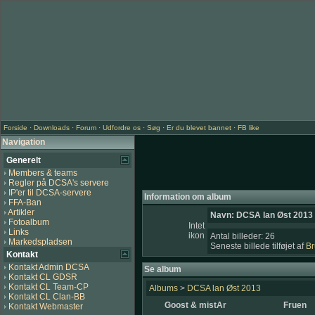
Forside
·
Downloads
·
Forum
·
Udfordre os
·
Søg
·
Er du blevet bannet
·
FB like
Navigation
Generelt
Members & teams
Regler på DCSA's servere
IP'er til DCSA-servere
Information om album
FFA-Ban
Artikler
Navn: DCSA lan Øst 2013
Fotoalbum
Intet
Links
ikon
Antal billeder: 26
Markedspladsen
Seneste billede tilføjet af
B
Kontakt
Kontakt Admin DCSA
Se album
Kontakt CL GDSR
Kontakt CL Team-CP
Albums
>
DCSA lan Øst 2013
Kontakt CL Clan-BB
Goost & mistAr
Fruen
Kontakt Webmaster