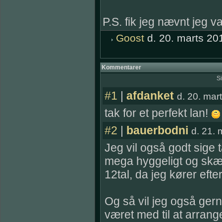
P.S. fik jeg nævnt jeg va
Goost
d. 20. marts 20
Kommentarer
Si
#1
|
afdanket
d. 20. mar
tak for et perfekt lan!
#2
|
bauerbodni
d. 21. 
Jeg vil også godt sige t
mega hyggeligt og skæg
12tal, da jeg kører eft
Og så vil jeg også gern
været med til at arrang