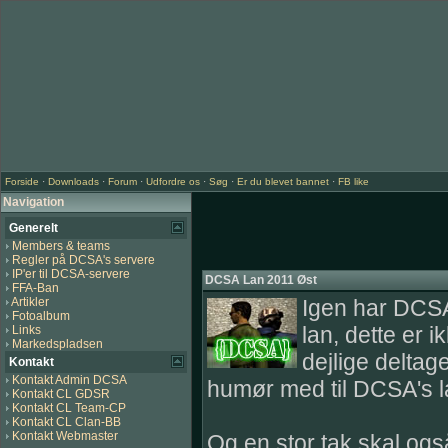
Forside
·
Downloads
·
Forum
·
Udfordre os
·
Søg
·
Er du blevet bannet
·
FB like
Navigation
Generelt
Members & teams
Regler på DCSA's servere
IP'er til DCSA-servere
DCSA Lan 2011 Øst
FFA-Ban
Artikler
Igen har DCSA
Fotoalbum
lan, dette er i
Links
Markedspladsen
dejlige deltage
Kontakt
Kontakt Admin DCSA
humør med til DCSA's lan
Kontakt CL GDSR
Kontakt CL Team-CP
Kontakt CL Clan-BB
Kontakt Webmaster
Og en stor tak skal ogs