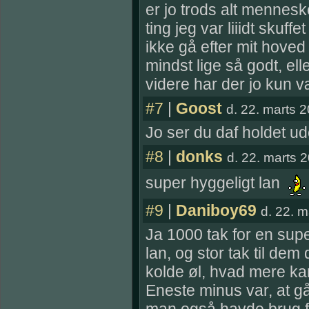
er jo trods alt mennesk
ting jeg var liiidt skuffe
ikke gå efter mit hove
mindst lige så godt, ell
videre har der jo kun væ
#7
|
Goost
d. 22. marts 
Jo ser du daf holdet u
#8
|
donks
d. 22. marts 
super hyggeligt lan
#9
|
Daniboy69
d. 22. m
Ja 1000 tak for en supe
lan, og stor tak til dem
kolde øl, hvad mere k
Eneste minus var, at g