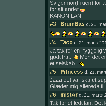
Svigermor(Fruen) for a
for alt andet
KANON LAN
#3
|
BrumBas
d. 21. ma
#4
|
Taco
d. 21. marts 20
Ja tak for en hyggelig 
godt fra...
Men det er 
et selskab..
#5
|
PrIncess
d. 21. mar
Jaaa det var sku et sup
Glæder mig allerede ti
#6
|
mistAr
d. 21. marts 
Tak for et fedt lan. Det