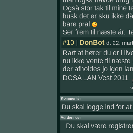
man også havde brug f
Også stor tak til mine
husk det er sku ikke dårl
bare pral
Ser frem til næste år. 
#10
|
DonBot
d. 22. mar
Rart at hører du er i l
nu ikke vente til næste 
der afholdes jo igen lan
DCSA LAN Vest 2011
Si
Kommentér
Du skal logge ind for a
Vurderinger
Du skal være registre