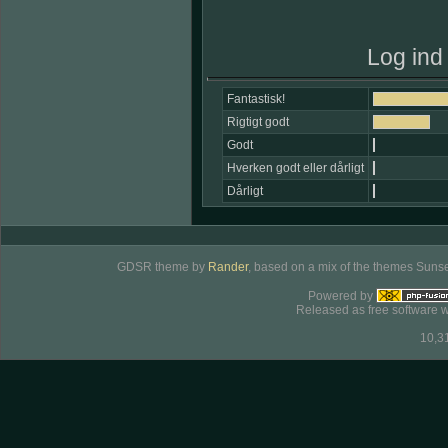
Log ind 
Fantastisk!
Rigtigt godt
Godt
Hverken godt eller dårligt
Dårligt
GDSR theme by
Rander
, based on a mix of the themes Sunse
Powered by
Released as free software w
10,3