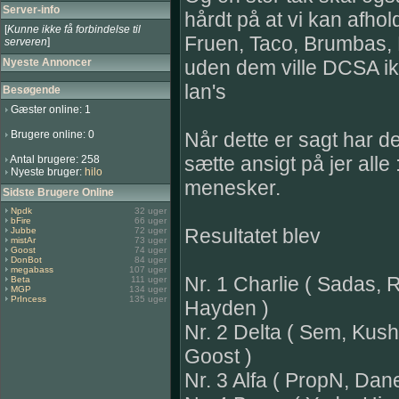
Server-info
hårdt på at vi kan afhol
[
Kunne ikke få forbindelse til
Fruen, Taco, Brumbas,
serveren
]
Nyeste Annoncer
uden dem ville DCSA i
lan's
Besøgende
Gæster online: 1
Brugere online: 0
Når dette er sagt har de
sætte ansigt på jer alle 
Antal brugere: 258
Nyeste bruger:
hilo
menesker.
Sidste Brugere Online
Npdk
32 uger
bFire
66 uger
Resultatet blev
Jubbe
72 uger
mistAr
73 uger
Goost
74 uger
DonBot
84 uger
megabass
107 uger
Nr. 1 Charlie ( Sadas, 
Beta
111 uger
MGP
134 uger
PrIncess
135 uger
Hayden )
Nr. 2 Delta ( Sem, Kus
Goost )
Nr. 3 Alfa ( PropN, Da